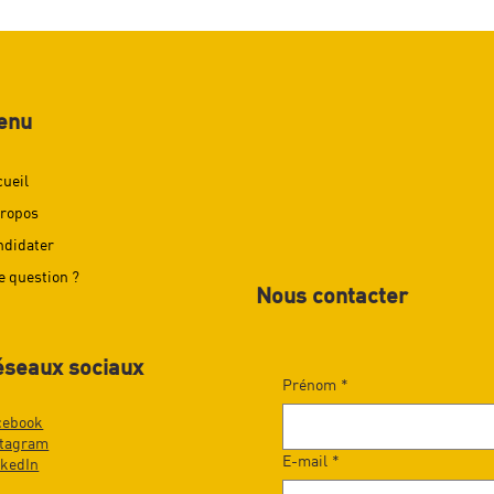
enu
cueil
propos
ndidater
e question ?
Nous contacter
éseaux sociaux
Prénom
*
cebook
stagram
E-mail
*
nkedIn