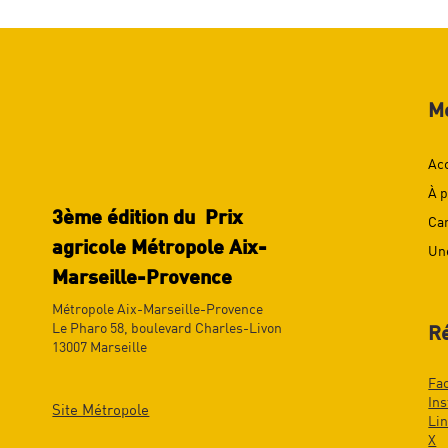
M
Ac
À 
3ème édition du Prix
Ca
agricole Métropole Aix-
Un
Marseille-Provence
Métropole Aix-Marseille-Provence
Le Pharo 58, boulevard Charles-Livon
R
13007 Marseille
Fa
In
Site Métropole
Li
X